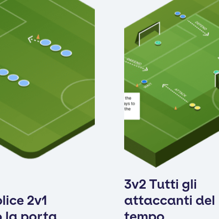
3v2 Tutti gli
lice 2v1
attaccanti del
 la porta
tempo