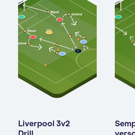
Liverpool 3v2
Semp
Drill
verso