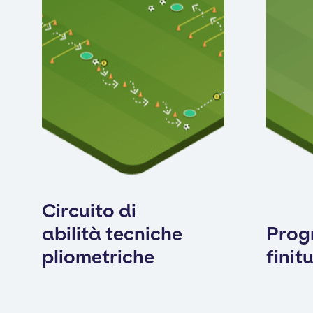
Circuito di
abilità tecniche
Prog
pliometriche
finit