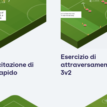
Esercizio di
itazione di
attraversame
rapido
3v2