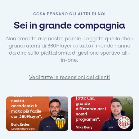
COSA PENSANO GLI ALTRI DI NOI
Sei in grande compagnia
Non credete alle nostre parole. Leggete quello che i
grandi utenti di 360Player di tutto il mondo hanno
da dire sulla piattaforma di gestione sportiva all-
in-one.
Vedi tutte le recensioni dei clienti
"Questo ha
"Gestire la
fatto una
nostra
grande
accademia è
differenza per i
molto più facile
nostri
con 360Player".
programmi".
Borja Eroles
Mike Berry
Coordinatore delle
Presidente della Sezione
operazioni
Giovani