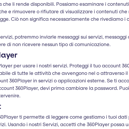
a che li rende disponibili. Possiamo esaminare i contenut
itiche e rimuovere o rifiutare di visualizzare i contenuti 
a legge. Ciò non significa necessariamente che rivediamo i
 Servizi, potremmo inviarle messaggi sui servizi, messaggi 
iere di non ricevere nessun tipo di comunicazione.
layer
ayer per usare i nostri servizi. Proteggi il tuo account 
ile di tutte le attività che avvengono nel o attraverso i
nt 360Player in servizi o applicazioni esterne. Se ti acco
account 360Player, devi prima cambiare la password. Puo
ervenire.
t
360Player ti permette di leggere come gestiamo i tuoi dat
izi. Usando i nostri Servizi, accetti che 360Player possa 