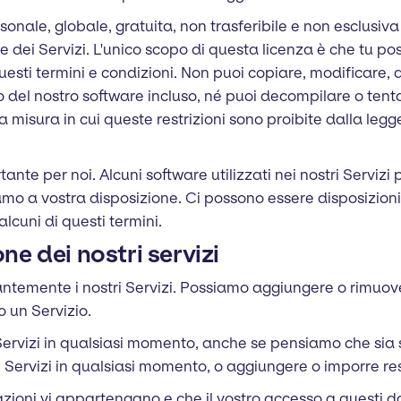
onale, globale, gratuita, non trasferibile e non esclusiva
 dei Servizi. L'unico scopo di questa licenza è che tu pos
esti termini e condizioni. Non puoi copiare, modificare, di
o del nostro software incluso, né puoi decompilare o tenta
a misura in cui queste restrizioni sono proibite dalla leg
ante per noi. Alcuni software utilizzati nei nostri Servizi
mo a vostra disposizione. Ci possono essere disposizioni
cuni di questi termini.
e dei nostri servizi
temente i nostri Servizi. Possiamo aggiungere o rimuov
o un Servizio.
 Servizi in qualsiasi momento, anche se pensiamo che sia
ri Servizi in qualsiasi momento, o aggiungere o imporre rest
zioni vi appartengano e che il vostro accesso a questi da