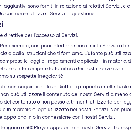
ini aggiuntivi sono forniti in relazione ai relativi Servizi, e 
con noi se utilizza i Servizi in questione.
i
e direttive per l'accesso ai Servizi.
Per esempio, non puoi interferire con i nostri Servizi o te
a e dalle istruzioni che ti forniamo. L'utente può utilizzare
 comprese le leggi e i regolamenti applicabili in materia 
are o interrompere la fornitura dei nostri Servizi se non s
amo su sospette irregolarità.
ente non acquisisce alcun diritto di proprietà intellettuale s
non può utilizzare il contenuto dei nostri Servizi a meno
o del contenuto o non possa altrimenti utilizzarlo per leg
 alcun marchio o logo utilizzato nei nostri Servizi. Non p
e appaiono in o in connessione con i nostri Servizi.
tengono a 360Player appaiono nei nostri Servizi. La respo