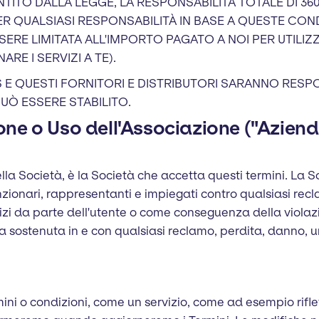
ITO DALLA LEGGE, LA RESPONSABILITÀ TOTALE DI 360
ER QUALSIASI RESPONSABILITÀ IN BASE A QUESTE COND
SERE LIMITATA ALL'IMPORTO PAGATO A NOI PER UTILIZZA
E I SERVIZI A TE).
 E QUESTI FORNITORI E DISTRIBUTORI SARANNO RESPO
UÒ ESSERE STABILITO.
ne o Uso dell'Associazione ("Azienda
della Società, è la Società che accetta questi termini. La
unzionari, rappresentanti e impiegati contro qualsiasi rec
vizi da parte dell'utente o come conseguenza della violaz
a sostenuta in e con qualsiasi reclamo, perdita, danno, um
ni o condizioni, come un servizio, come ad esempio rifl