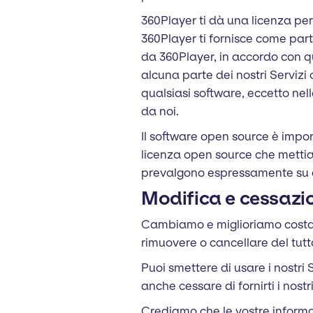
360Player ti dà una licenza pers
360Player ti fornisce come parte
da 360Player, in accordo con qu
alcuna parte dei nostri Servizi 
qualsiasi software, eccetto nell
da noi.
Il software open source è import
licenza open source che mettia
prevalgono espressamente su al
Modifica e cessazion
Cambiamo e miglioriamo costan
rimuovere o cancellare del tutt
Puoi smettere di usare i nostri
anche cessare di fornirti i nost
Crediamo che le vostre informa