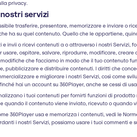
lla privacy.
nostri servizi
possibile trasferire, presentare, memorizzare e inviare o ri
ale che ha su quel contenuto. Quello che le appartiene, qui
e invii o ricevi contenuti a o attraverso i nostri Servizi, fo
er usare, ospitare, salvare, riprodurre, modificare, crear
 modifiche che facciamo in modo che il tuo contenuto funz
, pubblicizzare e distribuire contenuti. I diritti che conce
mmercializzare e migliorare i nostri Servizi, così come svi
inché hai un account su 360Player, anche se cessi di usare
alizzano i tuoi contenuti per fornirti funzioni di prodotto 
ene quando il contenuto viene inviato, ricevuto o quando
me 360Player usa e memorizza i contenuti, vedi le Norme 
danti i nostri Servizi, possiamo usare i tuoi commenti e