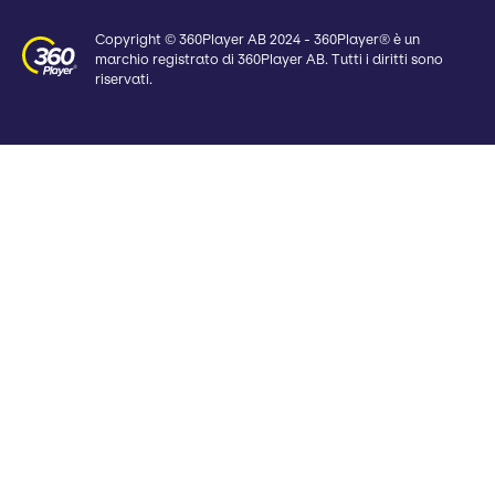
Copyright © 360Player AB 2024 - 360Player® è un
marchio registrato di 360Player AB. Tutti i diritti sono
riservati.