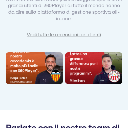
grandi utenti di 360Player di tutto il mondo hanno
da dire sulla piattaforma di gestione sportiva all-
in-one.
Vedi tutte le recensioni dei clienti
"Questo ha
"Gestire la
fatto una
nostra
grande
accademia è
differenza per i
molto più facile
nostri
con 360Player".
programmi".
Borja Eroles
Mike Berry
Coordinatore delle
Presidente della Sezione
operazioni
Giovani
Parlate con il nostro team di