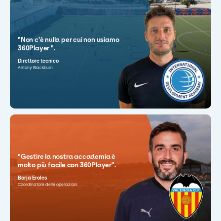
"Non c'è nulla per cui non usiamo
360Player ".
Direttore tecnico
Antony Blackburn
"Gestire la nostra accademia è
molto più facile con 360Player".
Borja Eroles
Coordinatore delle operazioni
"360Player ci dà l'opportunità di
"360Player è semplicemente la