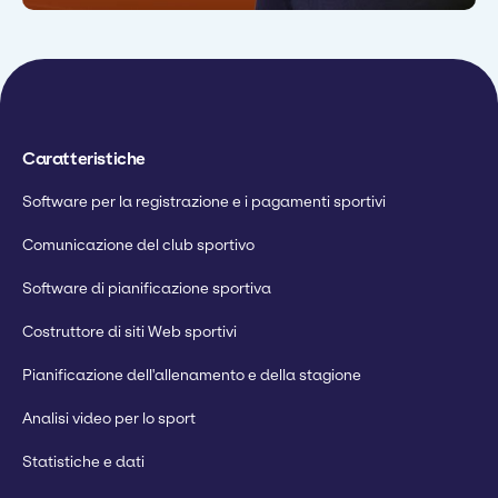
utilizzare la tecnologia a supporto
migliore piattaforma organizzativa
dello sviluppo dei giocatori".
che abbia mai visto".
Patrick Toner
Sam Dexter
Direttore
Addetto allo sviluppo del club
Caratteristiche
Software per la registrazione e i pagamenti sportivi
Comunicazione del club sportivo
Software di pianificazione sportiva
Costruttore di siti Web sportivi
Pianificazione dell'allenamento e della stagione
Analisi video per lo sport
Statistiche e dati