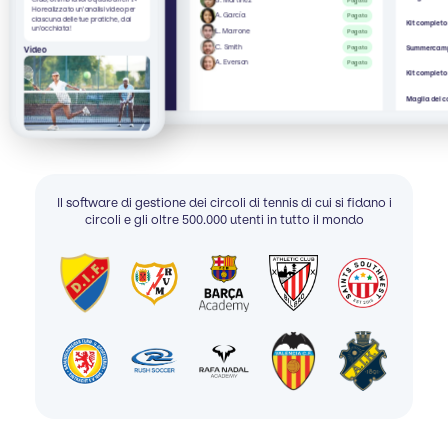
Ho realizzato un'analisi video per
A. García
Pagato
ciascuna delle tue pratiche, dai
Kit completo
un'occhiata!
L. Marrone
Pagato
C. Smith
Pagato
Summercamp 
Video
A. Everson
Pagato
Kit completo 
Maglia del c
Il software di gestione dei circoli di tennis di cui si fidano i
circoli e gli oltre 500.000 utenti in tutto il mondo