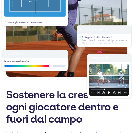
45 min
1 giocatore + allenatore
Definizione degli obiettivi
Sviluppare lo slice di rovescio
Aumentare la precisione del primo servizio
Migliorare le prestazioni del tie-break
Sforzo fisico
Video Analisi
Media di squadra:
alta
Sostenere la crescita di
ogni giocatore dentro e
fuori dal campo