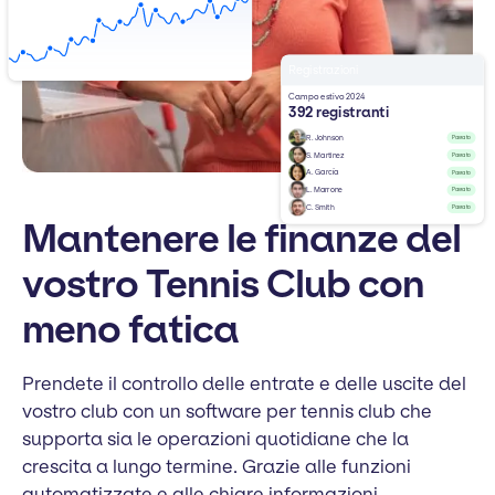
Registrazioni
Campo estivo 2024
392 registranti
R. Johnson
Pagato
S. Martinez
Pagato
A. García
Pagato
L. Marrone
Pagato
C. Smith
Pagato
Mantenere le finanze del
vostro Tennis Club con
meno fatica
Prendete il controllo delle entrate e delle uscite del
vostro club con un software per tennis club che
supporta sia le operazioni quotidiane che la
crescita a lungo termine. Grazie alle funzioni
automatizzate e alle chiare informazioni