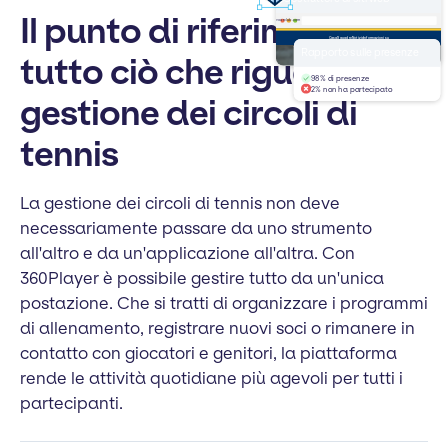
Il punto di riferimento per
yourclub.com
Casa
Squadre
Notizie
Informazioni su
Benvenuti a
Rapporto sulle presenze
tutto ciò che riguarda la
Tennis Club
98% di presenze
2% non ha partecipato
gestione dei circoli di
tennis
La gestione dei circoli di tennis non deve
necessariamente passare da uno strumento
all'altro e da un'applicazione all'altra. Con
360Player è possibile gestire tutto da un'unica
postazione. Che si tratti di organizzare i programmi
di allenamento, registrare nuovi soci o rimanere in
contatto con giocatori e genitori, la piattaforma
rende le attività quotidiane più agevoli per tutti i
partecipanti.