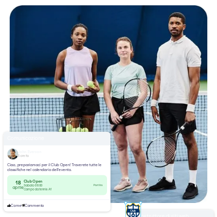
Comunicazione
John Everson
3 ore fa
Ciao, prepariamoci per il Club Open! Troverete tutte le
classifiche nel calendario dell'evento.
Club Open
18
Partita
Sabato 09:00
aprile
Campo da tennis A1
Come
Commento
Costruttore di siti web