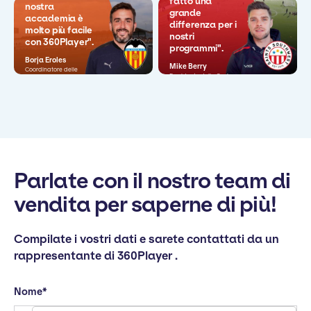
fatto una
nostra
grande
accademia è
differenza per i
molto più facile
nostri
con 360Player".
programmi".
Borja Eroles
Mike Berry
Coordinatore delle
Presidente della Sezione
operazioni
Giovani
Parlate con il nostro team di
vendita per saperne di più!
Compilate i vostri dati e sarete contattati da un
rappresentante di 360Player .
Nome
*