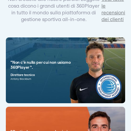
cosa dicono i grandi utenti di 360Player
le
in tutto il mondo sulla piattaforma di
recensioni
gestione sportiva all-in-one.
dei clienti
"Non c'è nulla per cui non usiamo
360Player ".
Direttore tecnico
Antony Blackburn