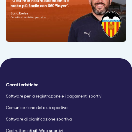
"Gestire la nostra accademia è
molto più facile con 360Player".
Borja Eroles
Coordinatore delle operazioni
"Siamo riusciti a generare quel
"360Player è semplicemente la
senso di comunità che fa la
"360Player supporta tutti i reparti e
migliore piattaforma organizzativa
differenza".
garantisce che i giocatori
che abbia mai visto".
massimizzino il loro potenziale".
Gerard Trives
Sam Dexter
Coordinatore sportivo
Ashley Smith
Addetto allo sviluppo del club
Direttore dell'Accademia
Caratteristiche
Software per la registrazione e i pagamenti sportivi
Comunicazione del club sportivo
Software di pianificazione sportiva
Costruttore di siti Web sportivi