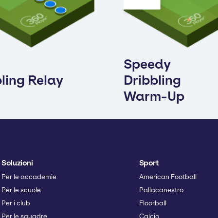
Speedy
ling Relay
Dribbling
Warm-Up
Soluzioni
Sport
Per le accademie
American Football
Per le scuole
Pallacanestro
Per i club
Floorball
Per le squadre
Calcio