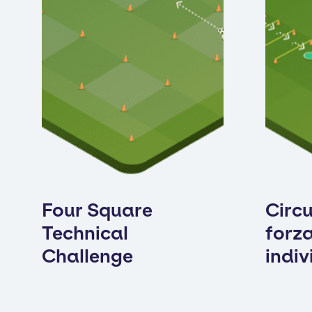
Four Square
Circu
Technical
forza
Challenge
indiv